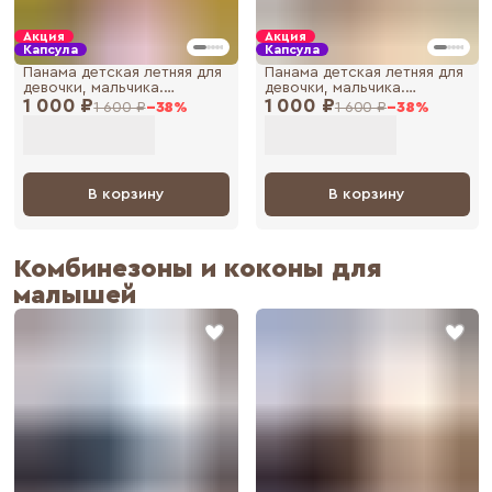
Акция
Акция
Капсула
Капсула
Панама детская летняя для
Панама детская летняя для
девочки, мальчика.
девочки, мальчика.
1 000 ₽
Панамка для
1 000 ₽
Панамка для
1 600 ₽
−
38
%
1 600 ₽
−
38
%
новорожденных малышей
новорожденных малышей
В корзину
В корзину
Комбинезоны и коконы для
малышей