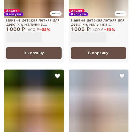
Акция
Акция
Капсула
Капсула
Панама детская летняя для
Панама детская летняя для
девочки, мальчика.
девочки, мальчика.
1 000 ₽
Панамка для
1 000 ₽
Панамка для
1 600 ₽
−
38
%
1 600 ₽
−
38
%
новорожденных малышей
новорожденных малышей
В корзину
В корзину