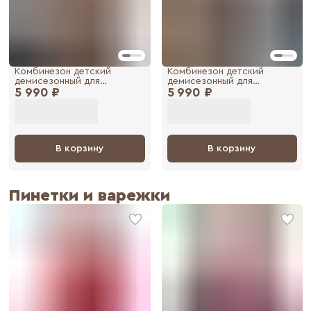
Комбинезон детский
Комбинезон детский
демисезонный для
демисезонный для
5 990 ₽
новорожденных малышей
5 990 ₽
новорожденных малышей
утепленный весна осень
утепленный весна осень
В корзину
В корзину
Пинетки и варежки