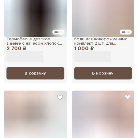
Термобелье детское
Боди для новорожденных
зимнее с начесом хлопок
комплект 2 шт. для
2 700 ₽
комплект Soft
1 000 ₽
малышей
В корзину
В корзину