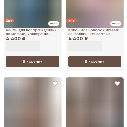
Хит
Хит
Кокон для новорожденных
Кокон для новорожденных
на молнии, конверт на
на молнии, конверт на
4 400 ₽
выписку в коляску осень
4 400 ₽
выписку в коляску осень
В корзину
В корзину