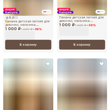
Акция
Акция
Капсула
Капсула
Панама детская летняя для
5.0
(
1
)
девочки, мальчика.
Панама детская летняя для
1 000 ₽
Панамка для
девочки, мальчика.
1 600 ₽
−
38
%
новорожденных малышей
1 000 ₽
Панамка для
1 600 ₽
−
38
%
новорожденных малышей
В корзину
В корзину