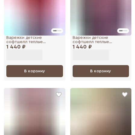
Варежки детские
Варежки детские
софтшелл теплые
софтшелл теплые
1 440 ₽
демисезонные
1 440 ₽
демисезонные
непромокаемые
непромокаемые
В корзину
В корзину