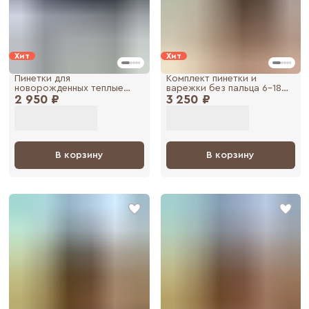
Хит
Хит
Пинетки для
Комплект пинетки и
новорожденных теплые
варежки без пальца 6-18
2 950 ₽
зимние. Пинетки для
3 250 ₽
месяцев, осень весна,
малышей 0-6 месяцев
латте бежевый
черные
В корзину
В корзину