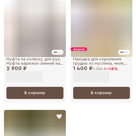
Акция
Муфта на коляску для рук,
Накидка для кормления
Муфты варежки зимние на
грудью из муслина, милк
2 900 ₽
коляску и санки
1 400 ₽
снуд, фартук для
1 700 ₽
−
18
%
кормления
В корзину
В корзину