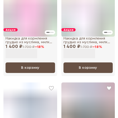
Акция
Акция
Накидка для кормления
Накидка для кормления
грудью из муслина, милк
грудью из муслина, милк
1 400 ₽
снуд, фартук для
1 400 ₽
снуд, фартук для
1 700 ₽
−
18
%
1 700 ₽
−
18
%
кормления
кормления
В корзину
В корзину