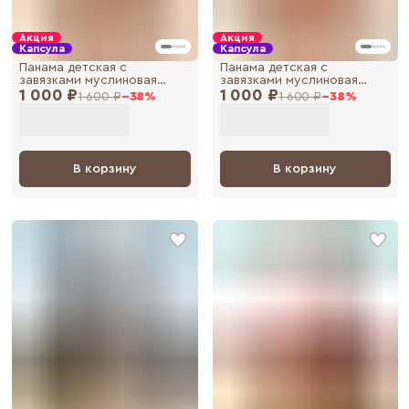
Акция
Акция
Капсула
Капсула
Панама детская с
Панама детская с
завязками муслиновая
завязками муслиновая
1 000 ₽
летняя, панамка для
1 000 ₽
летняя, панамка для
1 600 ₽
−
38
%
1 600 ₽
−
38
%
новорожденных малышей
новорожденных малышей
В корзину
В корзину